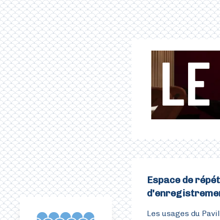
Aller au contenu principal
LE
Espace de répéti
d'enregistremen
Les usages du Pavill