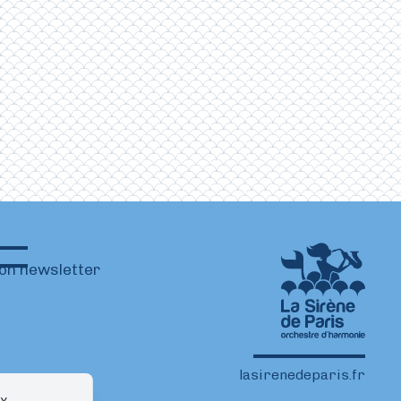
ion newsletter
lasirenedeparis.fr
ux