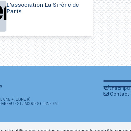
L'association La Sirène de
Paris
IS
Inscript
Contact
IGNE 4, LIGNE 6)
 DAREAU - ST JACQUES (LIGNE 64)
e site utilise des cookies et vous donne le contrôle sur ce