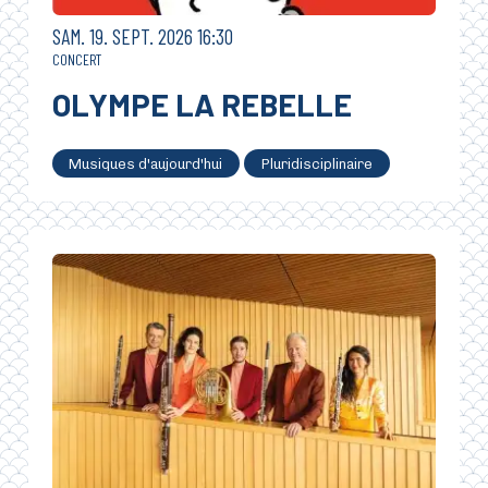
SAMEDI
SEPTEMBRE
SAM.
19.
SEPT.
2026
16:30
CONCERT
OLYMPE LA REBELLE
Musiques d'aujourd'hui
Pluridisciplinaire