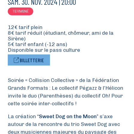
SAM.
30.
NOV.
2024
20:00
TERMINÉ
12€ tarif plein
8€ tarif réduit (étudiant, chômeur, ami de la
Sirène)
5€ tarif enfant (-12 ans)
Disponible sur le pass culture
BILLETTERIE
Soirée « Collision Collective » de la Fédération
Grands Formats : Le collectif Pégazz & l’Hélicon
invite le duo (Parenthèses) du collectif Oh! Pour
cette soirée inter-collectifs !
La création “
Sweet Dog on the Moon
” s’axe
autour de la rencontre du trio Sweet Dog avec
deux musiciennes majeures du paysage des