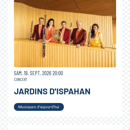
SAMEDI
SEPTEMBRE
SAM.
19.
SEPT.
2026
20:00
CONCERT
JARDINS D'ISPAHAN
Musiques d'aujourd'hui