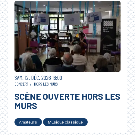
SAMEDI
DÉCEMBRE
SAM.
12.
DÉC.
2026
16:00
CONCERT
/
HORS LES MURS
SCÈNE OUVERTE HORS LES
MURS
Amateurs
Musique classique