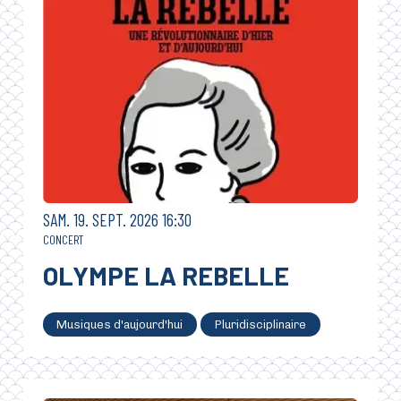
SAMEDI
SEPTEMBRE
SAM.
19.
SEPT.
2026
16:30
CONCERT
OLYMPE LA REBELLE
Musiques d'aujourd'hui
Pluridisciplinaire