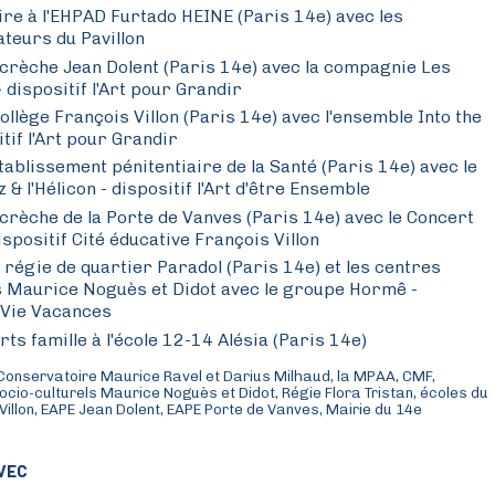
re à l'
EHPAD Furtado HEINE (Paris 14e) avec les
teurs du Pavillon
 crèche Jean Dolent (Paris 14e) avec la compagnie Les
 dispositif l'Art pour Grandir
ollège François Villon (Paris 14e) avec l'ensemble Into the
tif l'Art pour Grandir
tablissement pénitentiaire de la Santé (Paris 14e) avec le
z & l'Hélicon - dispositif l'Art d'être Ensemble
 crèche de la Porte de Vanves (Paris 14e) avec le Concert
spositif Cité éducative François Villon
a régie de quartier Paradol (Paris 14e) et les centres
s Maurice Noguès et Didot avec le groupe Hormê -
e Vie Vacances
ts famille à l'école 12-14 Alésia (Paris 14e)
 Conservatoire Maurice Ravel et Darius Milhaud, la MPAA, CMF,
ocio-culturels Maurice Noguès et Didot, Régie Flora Tristan, écoles du
Villon, EAPE Jean Dolent, EAPE Porte de Vanves, Mairie du 14e
VEC