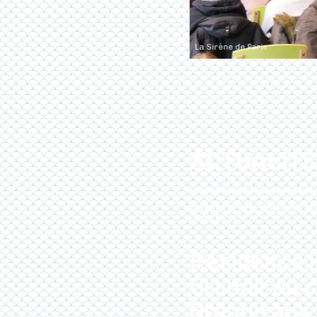
La Sirène de Paris
ACTUALIT
ACTIONS CULTURELLES
ATELIER
CON
JEUNE PUBLIC
Résidence l
Grandir au c
Grange aux 