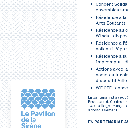
Concert Solidai
ensembles ama
Résidence à la
Arts Boutants -
Résidence au c
Winds - disposi
Résidence à l'é
collectif Pégaz
Résidence à la
Impromptu - di
Actions avec l
socio-culturel
dispositif Vill
WE OFF : concer
En partenariat avec :
Proquartet, Centres s
14e, Collège François 
arrondissement
EN PARTENARIAT A