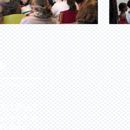
ÉS
CERT
ENSEMBLE ASSOCIÉ
'Art Pour
ollège la
Belles