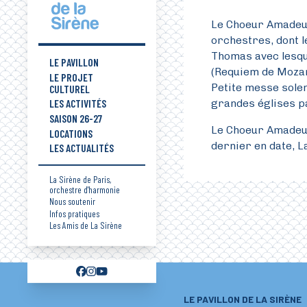
Le Choeur Amadeus
orchestres, dont l
Thomas avec lesqu
LE PAVILLON
(Requiem de Mozar
LE PROJET
Petite messe solen
CULTUREL
grandes églises pa
LES ACTIVITÉS
SAISON 26-27
Le Choeur Amadeus
LOCATIONS
dernier en date, L
LES ACTUALITÉS
La Sirène de Paris,
orchestre d'harmonie
Nous soutenir
Infos pratiques
Les Amis de La Sirène
LE PAVILLON DE LA SIRÈNE