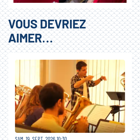
VOUS DEVRIEZ
AIMER…
SAMEDI
SEPTEMBRE
SAM.
19.
SEPT.
2026
10:30