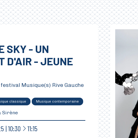
E SKY - UN
 D'AIR - JEUNE
 festival Musique(s) Rive Gauche
ique classique
Musique contemporaine
a Sirène
À
25
10:30
11:15