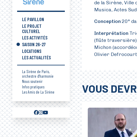
de la Sirène, Ville
Musica, Actes Sud
LE PAVILLON
Conception
20° dan
LE PROJET
CULTUREL
Interprétation
Tri
LES ACTIVITÉS
(flûte traversière)
SAISON 26-27
Michon (accordéo
LOCATIONS
Olivier Defrocour
LES ACTUALITÉS
La Sirène de Paris,
orchestre d'harmonie
Nous soutenir
VOUS DEVR
Infos pratiques
Les Amis de La Sirène