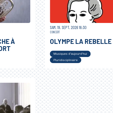
SAMEDI
SEPTEMBRE
SAM.
19.
SEPT.
2026
16:30
CONCERT
CHE À
OLYMPE LA REBELLE
ORT
Musiques d'aujourd'hui
Pluridisciplinaire