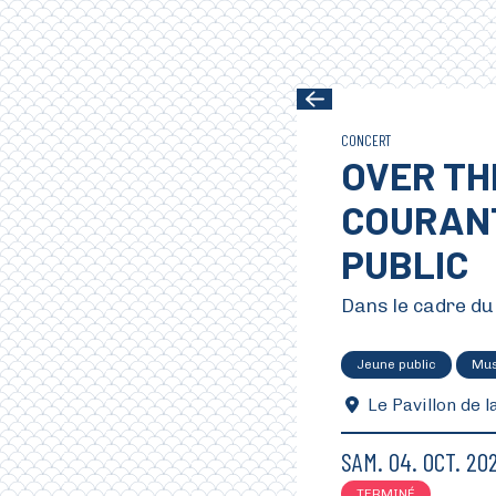
Aller au contenu principal
CONCERT
OVER TH
COURANT
PUBLIC
Dans le cadre du
Jeune public
Mus
Le Pavillon de l
SAM.
04.
OCT.
20
TERMINÉ