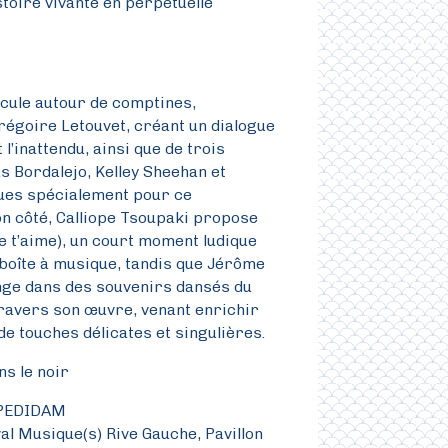
stoire vivante en perpétuelle
icule autour de comptines,
régoire Letouvet, créant un dialogue
t l’inattendu, ainsi que de trois
s Bordalejo, Kelley Sheehan et
çues spécialement pour ce
 côté, Calliope Tsoupaki propose
je t’aime), un court moment ludique
boîte à musique, tandis que Jérôme
ge dans des souvenirs dansés du
travers son œuvre, venant enrichir
e touches délicates et singulières.
ns le noir
PEDIDAM
val Musique(s) Rive Gauche, Pavillon