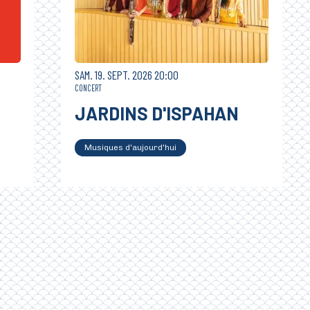
SAMEDI
SEPTEMBRE
SAM.
19.
SEPT.
2026
20:00
CONCERT
JARDINS D'ISPAHAN
Musiques d'aujourd'hui