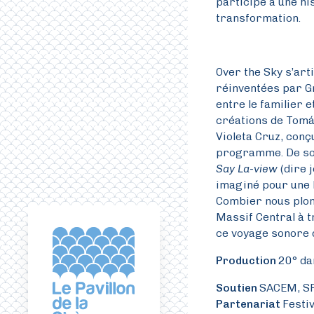
participe à une hi
transformation.
Over the Sky s’art
réinventées par G
entre le familier e
créations de Tomá
Violeta Cruz, con
programme. De son
Say La-view
(dire 
imaginé pour une 
Combier nous plon
Massif Central à 
ce voyage sonore d
Production
20° da
Soutien
SACEM, S
Partenariat
Festi