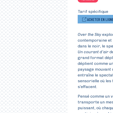
Tarif spécifique
ACHETER EN LIGN
Over the Sky
explo
contemporaine et a
dans le noir, le s
Un courant d’air
de
grand format déplo
déplient comme un
paysage mouvant q
entraîne le spect
sensorielle où les
s’effacent.
Pensé comme un v
transporte un mess
puissant, où chaque