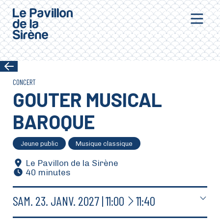
Aller au contenu principal
CONCERT
GOUTER MUSICAL
BAROQUE
Jeune public
Musique classique
Le Pavillon de la Sirène
40 minutes
À
SAM.
23.
JANV.
2027
11:00
11:40