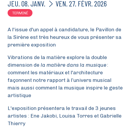
DU
AU
JEU.
08.
JANV.
VEN.
27.
FÉVR.
2026
TERMINÉ
A l'issue d'un appel à candidature, le Pavillon de
la Sirène est très heureux de vous présenter sa
première exposition
Vibrations de la matière explore la double
dimension de
la matière dans la musique
:
comment les mat
é
riaux et l'architecture
fa
ç
onnent notre rapport
à
l
’
univers musical
mais aussi comment la musique inspire le geste
artistique
L'exposition présentera le travail de 3 jeunes
artistes : Ene Jakobi, Louisa Torres et Gabrielle
Thierry