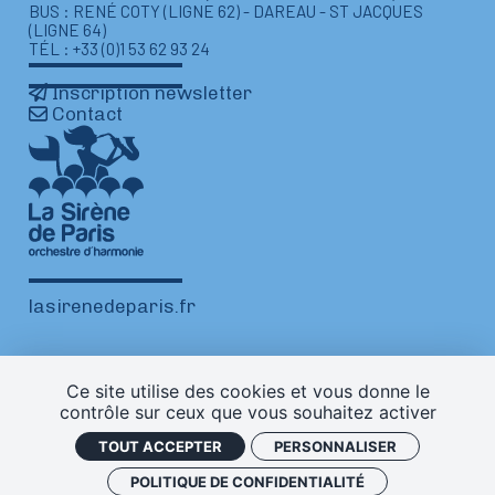
BUS : RENÉ COTY (LIGNE 62) - DAREAU - ST JACQUES
(LIGNE 64)
TÉL : +33 (0)1 53 62 93 24
Inscription newsletter
Contact
lasirenedeparis.fr
Ce site utilise des cookies et vous donne le
contrôle sur ceux que vous souhaitez activer
TOUT ACCEPTER
PERSONNALISER
Mentions légales
Plan de site
Politique de confidentialité
POLITIQUE DE CONFIDENTIALITÉ
Gestion des cookies