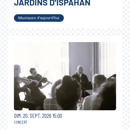
JARDINS D'ISPAHAN
Musiques d'aujourd'hui
DIMANCHE
SEPTEMBRE
DIM.
20.
SEPT.
2026
15:00
CONCERT