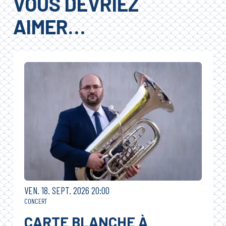
VOUS DEVRIEZ
AIMER…
VENDREDI
SEPTEMBRE
VEN.
18.
SEPT.
2026
20:00
CONCERT
CARTE BLANCHE À