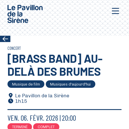
Aller au contenu principal
CONCERT
[BRASS BAND] AU-
DELÀ DES BRUMES
Musique de film
Musiques d'aujourd'hui
Le Pavillon de la Sirène
1h15
VEN.
06.
FÉVR.
2026
20:00
TERMINÉ
COMPLET