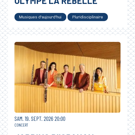
OLYMPE LA REBELLE
Musiques d'aujourd'hui
Pluridisciplinaire
SAMEDI
SEPTEMBRE
SAM.
19.
SEPT.
2026
20:00
CONCERT