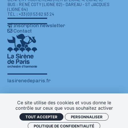
BUS : RENÉ COTY (LIGNE 62) - DAREAU - ST JACQUES
(LIGNE 64)
TÉL : +33 (0)1 53 62 93 24
Inscription newsletter
Contact
lasirenedeparis.fr
Ce site utilise des cookies et vous donne le
contrôle sur ceux que vous souhaitez activer
TOUT ACCEPTER
PERSONNALISER
Mentions légales
Plan de site
Politique de confidentialité
POLITIQUE DE CONFIDENTIALITÉ
Gestion des cookies