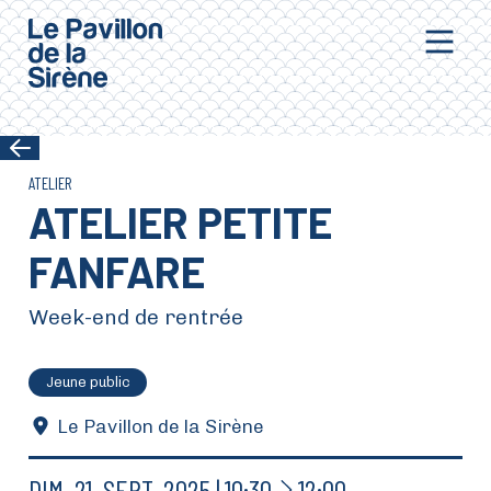
Aller au contenu principal
ATELIER
ATELIER PETITE
FANFARE
Week-end de rentrée
Jeune public
Le Pavillon de la Sirène
À
DIM.
21.
SEPT.
2025
10:30
12:00