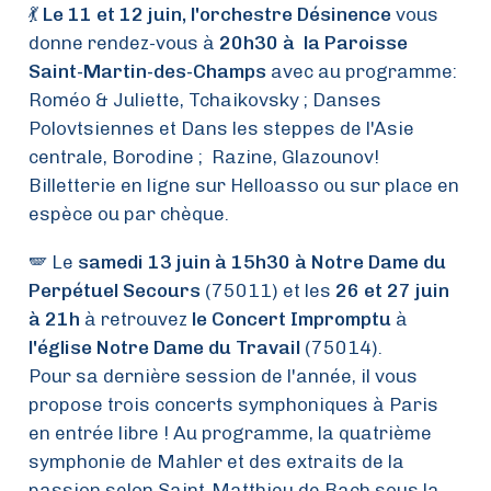
💃
Le 11 et 12 juin, l'orchestre Désinence
vous
donne rendez-vous à
20h30 à la Paroisse
Saint-Martin-des-Champs
avec au programme:
Roméo & Juliette, Tchaikovsky ; Danses
Polovtsiennes et Dans les steppes de l'Asie
centrale, Borodine ; Razine, Glazounov!
Billetterie en ligne sur Helloasso ou sur place en
espèce ou par chèque.
🪽 Le
samedi 13 juin à 15h30 à Notre Dame du
Perpétuel Secours
(75011) et les
26 et 27 juin
à 21h
à retrouvez
le Concert Impromptu
à
l'église Notre Dame du Travail
(75014).
Pour sa dernière session de l'année, il vous
propose trois concerts symphoniques à Paris
en entrée libre ! Au programme, la quatrième
symphonie de Mahler et des extraits de la
passion selon Saint-Matthieu de Bach sous la