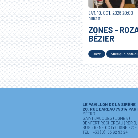
SAMEDI
OCTOBRE
SAM.
10.
OCT.
2026
20:00
CONCERT
ZONES - ROZ
BÉZIER
Jazz
Musique actuel
LE PAVILLON DE LA SIRÈNE
20, RUE DAREAU 75014 PAR
MÉTRO :
SAINT JACQUES (LIGNE 6)
DENFERT ROCHEREAU (RER B, L
BUS : RENÉ COTY (LIGNE 62) -
TÉL : +33 (0)1 53 62 93 24