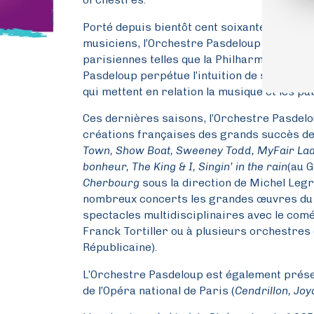
Porté depuis bientôt cent soixante ans par 
musiciens, l’Orchestre Pasdeloup n’a de Pré
parisiennes telles que la Philharmonie de P
Pasdeloup perpétue l’intuition de son fonda
qui mettent en relation la musique et les pub
Ces dernières saisons, l’Orchestre Pasdelo
créations françaises des grands succès de
Town, Show Boat, Sweeney Todd, MyFair Lad
bonheur, The King & I, Singin’ in the rain
(au 
Cherbourg
sous la direction de Michel Legr
nombreux concerts les grandes œuvres du 
spectacles multidisciplinaires avec le com
Franck Tortiller ou à plusieurs orchestres
Républicaine).
L’Orchestre Pasdeloup est également prése
de l’Opéra national de Paris (
Cendrillon, Joy