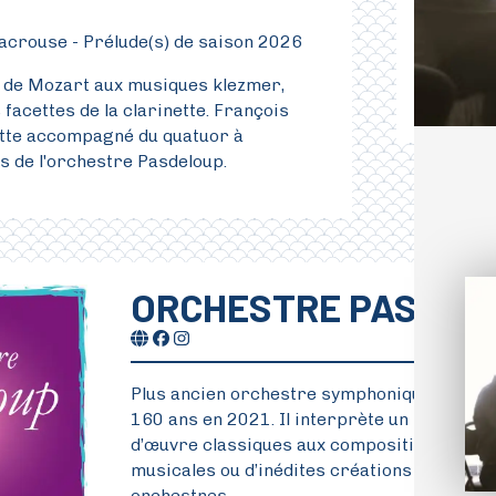
nacrouse - Prélude(s) de saison 2026
 de Mozart aux musiques klezmer,
 facettes de la clarinette. François
nette accompagné du quatuor à
s de l'orchestre Pasdeloup.
ORCHESTRE PASDEL
Plus ancien orchestre symphonique en Franc
160 ans en 2021. Il interprète un répertoir
d’œuvre classiques aux compositions cont
musicales ou d’inédites créations avec jazz
orchestres.