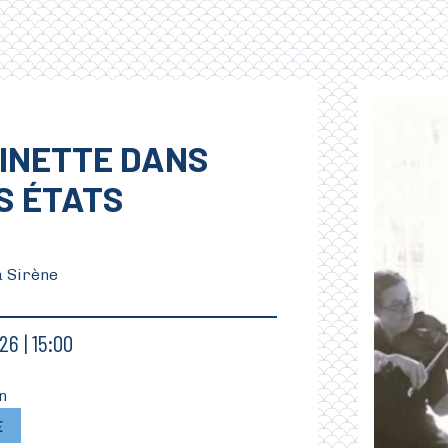
INETTE DANS
S ÉTATS
a Sirène
26
15:00
n
E