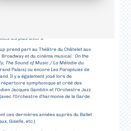
l’enthousiasme, la rigueur de ses
sent dans les plus belles salles
aris ou La Seine Musicale, l’Orchestre
teur éponyme : les « Concerts populaires »
lics les plus divers.
up prend part au Théâtre du Châtelet aux
 Broadway et du cinéma musical :
On the
y, The Sound of Music / La Mélodie du
Grand Palais) ou encore
Les Parapluies de
and. Il y a également joué lors de
répertoire symphonique et créé des
édien Jacques Gamblin et l’Orchestre Jazz
 (avec l’Orchestre d’harmonie de la Garde
nt ces dernières années auprès du Ballet
aux, Giselle
, etc.).