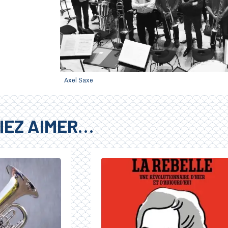
Axel Saxe
IEZ AIMER…