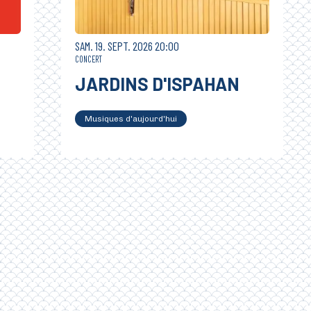
SAMEDI
SEPTEMBRE
SAM.
19.
SEPT.
2026
20:00
CONCERT
JARDINS D'ISPAHAN
Musiques d'aujourd'hui