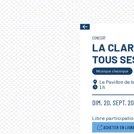
Aller au contenu principal
CONCERT
LA CLAR
TOUS SE
Musique classique
Le Pavillon de l
1h
DIM.
20.
SEPT.
20
Libre participatio
ACHETER EN LIGN