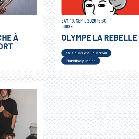
SAMEDI
SEPTEMBRE
SAM.
19.
SEPT.
2026
16:30
CONCERT
CHE À
OLYMPE LA REBELLE
ORT
Musiques d'aujourd'hui
Pluridisciplinaire