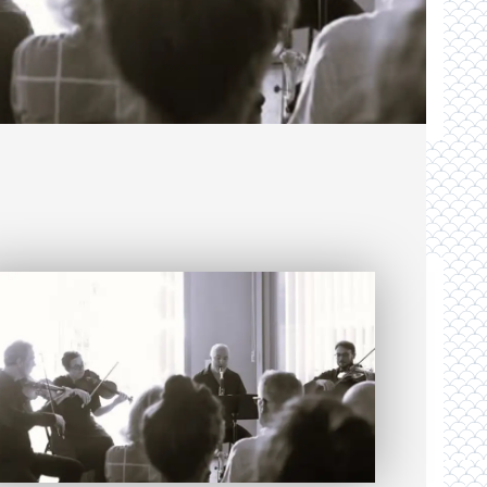
OUP
e, l’
Orchestre Pasdeloup
a célébré ses
e éclectique, allant des grands chefs
emporaines, en passant par les comédies
, cinéma, arts corporels ou pluri-