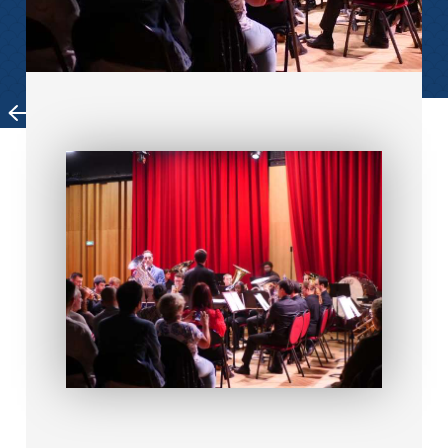
ACTUALITÉS
RETOUR SUR LE WEEK
END DE RENTREE
Un immense merci à toutes et tous pour votre
venue et pour vos retours enthousiastes sur ce
week-end de rentrée
, qui a marqué l’ouverture
de la
2e saison musicale du Pavillon de la
Sirène
!
En trois jours, vous étiez
plus de 400